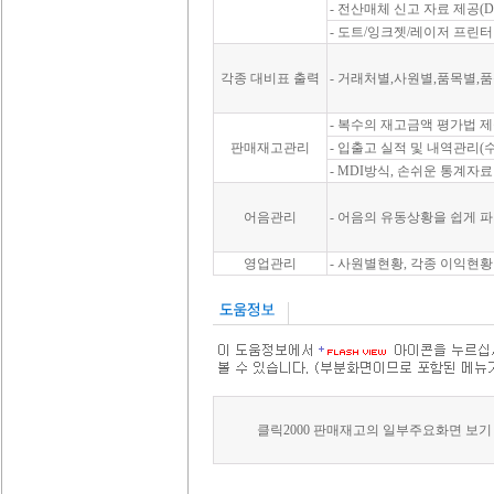
- 전산매체 신고 자료 제공(Dis
- 도트/잉크젯/레이저 프린터
각종 대비표 출력
- 거래처별,사원별,품목별
- 복수의 재고금액 평가법 
판매재고관리
- 입출고 실적 및 내역관리
- MDI방식, 손쉬운 통계자
어음관리
- 어음의 유동상황을 쉽게 
영업관리
- 사원별현황, 각종 이익현황
클릭2000 판매재고의 일부주요화면 보